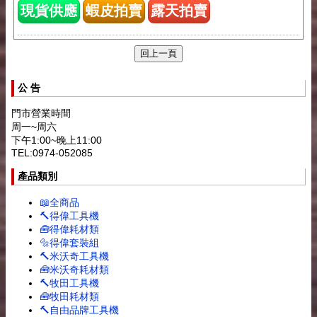
現貨供應
蝦皮拍賣
露天拍賣
公 告
門市營業時間
周一~周六
下午1:00~晚上11:00
TEL:0974-052085
產品類別
📖全商品
🔨得偉工具機
🧰得偉耗材類
🔩得偉套裝組
🔨米沃奇工具機
🧰米沃奇耗材類
🔨牧田工具機
🧰牧田耗材類
🔨自由品牌工具機