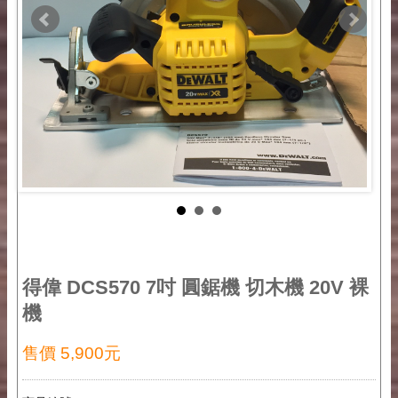
得偉 DCS570 7吋 圓鋸機 切木機 20V 裸
機
售價 5,900元