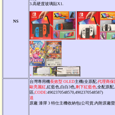
3.高硬度玻璃貼X1.
NS
+
台灣專用機
長效型 OLED
主機(全原配,
代理商保
歐亮麗紅
,紅藍色,白白3色,
剩下紅藍色
,全配原配
區,
CODE
:4902370548570,4902370548587)
送
原廠 漆彈 3 特仕主機收納包(公司貨,內附原廠