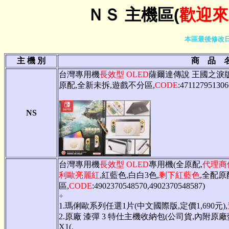
ＮＳ 主機區(
歡迎來電
本區最後修改日
主 機 別
商 品 
台灣專用機
長效型 OLED
薩爾達傳說 王國之淚版
原配,全新未拆,遊戲不分區,
CODE
:471127951306
NS
台灣專用機
長效型 OLED
專用機(全原配,
代理商
利歐亮麗紅
,紅藍色,白白3色,
剩下紅藍色
,全配原
區,
CODE
:4902370548570,4902370548587)
+
1.瑪俐歐系列任選1片(中文國際版,定價1,690元),
2.原廠 漆彈 3 特仕主機收納包(公司貨,內附原
X1(.