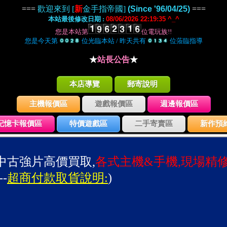
===
歡迎來到 [
新
金手指帝國]
(Since '96/04/25)
===
本站最後修改日期 :
08/06/2026 22:19:35 ^_^
您是本站第
位電玩族!!
您是今天第
位光臨本站 / 昨天共有
位蒞臨指導
★
站長公告
★
本店導覽
郵寄說明
主機報價區
遊戲報價區
週邊報價區
記憶卡報價區
特價遊戲區
二手寄賣區
新作預
中古強片高價買取,
各式主機&手機,現場精
--
超商付款取貨說明:
)