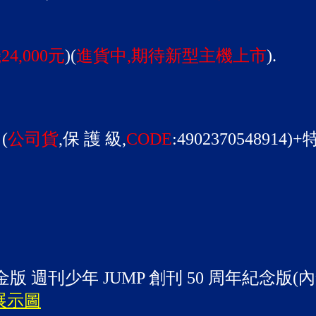
4,000元
)(
進貨中,期待新型主機上市
).
(
公司貨
,保 護 級,
CODE
:4902370548914)
 週刊少年 JUMP 創刊 50 周年紀念版(內
展示圖