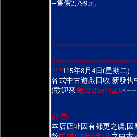
--售價2,799元.
====================
====================
***
115年8月4日(星期二)
各式中古遊戲回收 新發售
(歡迎來
電02-25974206
<----
公 告:
本店店址因有都更之虞,因
於
民國110年(含)前
之中古