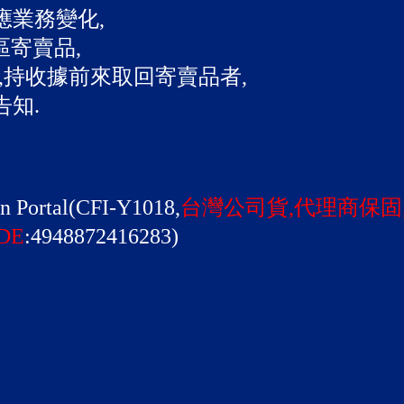
應業務變化,
區寄賣品,
,持收據前來取回寄賣品者,
告知.
Portal(CFI-Y1018,
台灣公司貨,代理商保固
DE
:4948872416283)