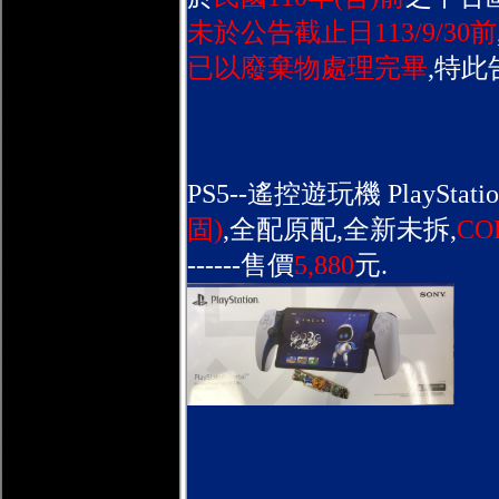
未於公告截止日113/9/30前
已以廢棄物處理完畢
,特此
PS5--遙控遊玩機 PlayStation 
固)
,全配原配,全新未拆,
CO
------售價
5,880
元.