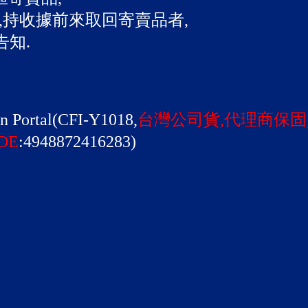
,持收據前來取回寄賣品者,
告知.
Portal(CFI-Y1018,
台灣公司貨,代理商保固
DE
:4948872416283)