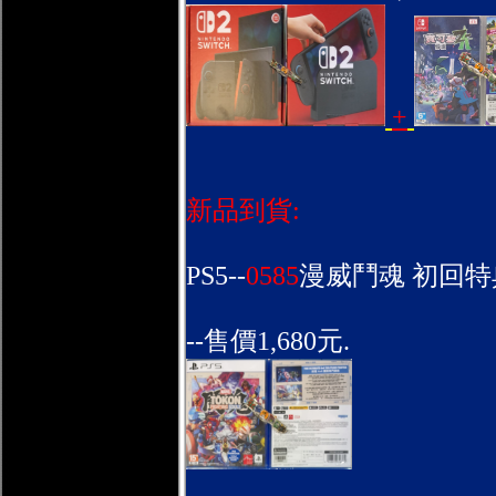
+
新品到貨:
PS5--
0585
漫威鬥魂 初回特典
--售價1,680元.