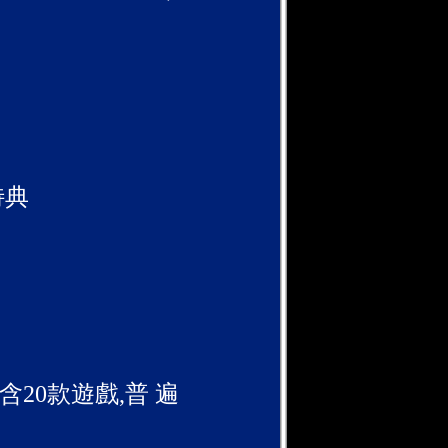
+特典
含20款遊戲,普 遍