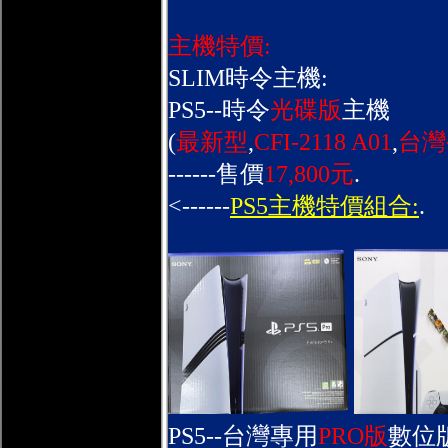
主機特價:
SLIM時令主機:
PS5--時令
光碟版
主機
(
最新型
,
CFI-2118 A01
,
台灣
------售價
17,800元
.
<------
PS5主機特價組合:
.
PS5--台灣專用
PRO版
數位