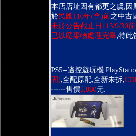
本店店址因有都更之虞,因
於
民國110年(含)前
之中古
未於公告截止日113/9/30前
已以廢棄物處理完畢
,特此
PS5--遙控遊玩機 PlayStation 
固)
,全配原配,全新未拆,
CO
------售價
5,880
元.