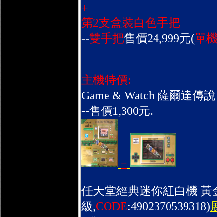
+
第2支盒裝白色手把
--
雙手把
售價24,999元(
單機2
主機特價:
Game & Watch 薩爾達傳說 
--售價1,300元.
+
任天堂經典迷你紅白機 黃金版
級,
CODE
:4902370539318)