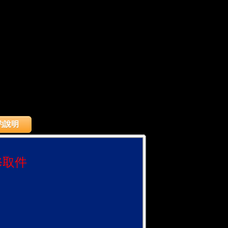
約說明
修取件