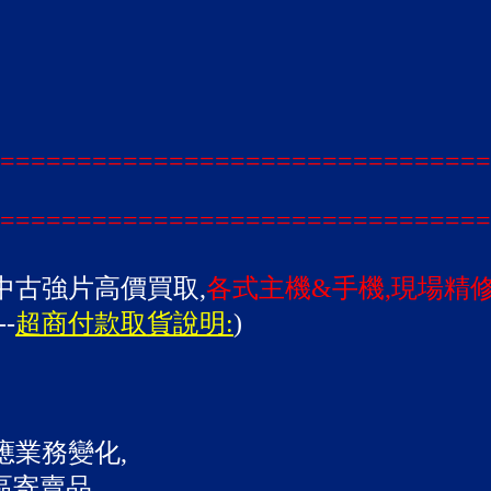
================================
================================
中古強片高價買取,
各式主機&手機,現場精
--
超商付款取貨說明:
)
應業務變化,
區寄賣品,