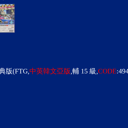
版(FTG,
中英韓文亞版
,輔 15 級,
CODE
:49