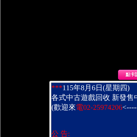
點卡
***
115年8月6日(星期四)
各式中古遊戲回收 新發售
(歡迎來
電02-25974206
<----
公 告: